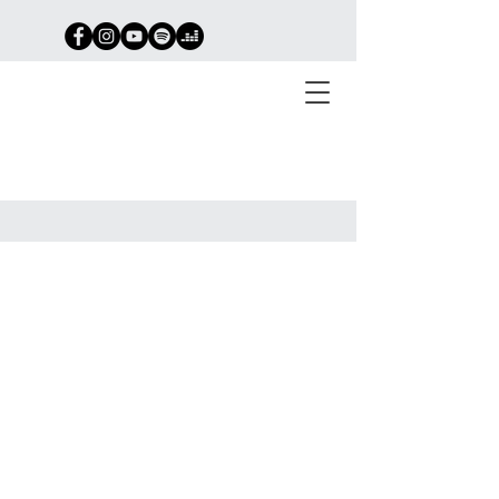
Richard Delaume
Gravel - Bikepacking -
Ultra