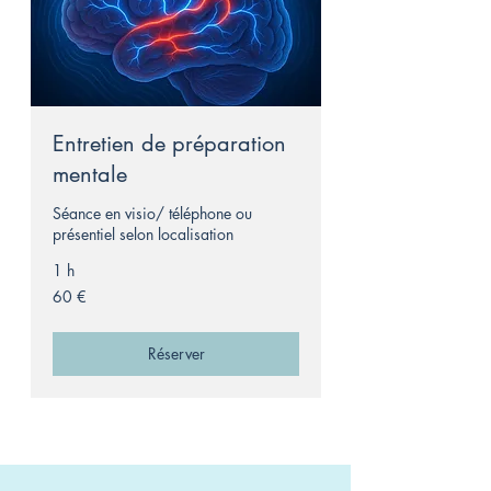
Entretien de préparation
mentale
Séance en visio/ téléphone ou
présentiel selon localisation
1 h
60
60 €
euros
Réserver