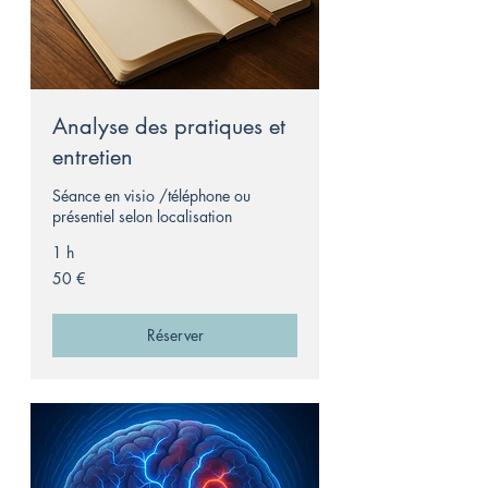
Analyse des pratiques et
entretien
Séance en visio /téléphone ou
présentiel selon localisation
1 h
50
50 €
euros
Réserver