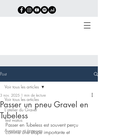
Post
Richard Delaume
Gravel - Bikepacking -
Voir tous les articles
Ultra
3 nov. 2025
1 min de lecture
Voir tous les articles
Passer un pneu Gravel en
L'atelier du Gravel
Tubeless
Test matos
Passer en Tubeless est souvent perçu 
Aventures et épreuves
comme une étape importante et 