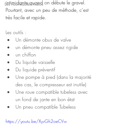
intimidante quand on débute le gravel. 
Les nouveautés matos
Pourtant, avec un peu de méthode, c'est 
très facile et rapide.
Les outils : 
Un démonte obus de valve
un démonte pneu assez rigide
un chiffon
Du liquide vaisselle
Du liquide préventif 
Une pompe à pied (dans la majorité 
des cas, le compresseur est inutile)
Une roue compatible tubeless avec 
un fond de jante en bon état
Un pneu compatible Tubeless
https://youtu.be/XyvGh2oeCVw