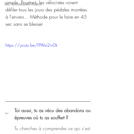
simple. Pourtant, les vélocistes voient 
Les nouveautés matos
défiler tous les jours des pédales montées 
à l'envers... Méthode pour le faire en 45 
sec sans se blesser.
https://youtu.be/FPAIxi2rv0k
Toi aussi, tu as vécu des abandons ou 
épreuves où tu as souffert ?
Tu cherches à comprendre ce qui s'est 