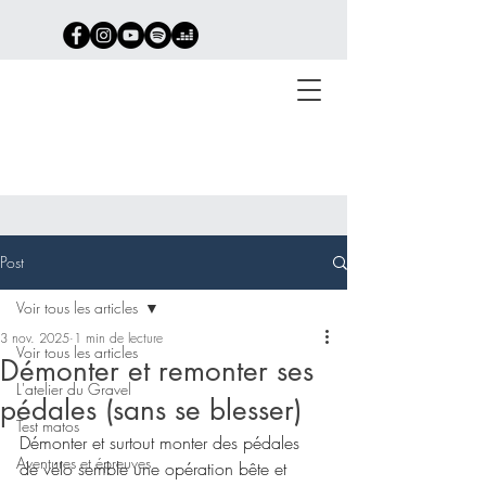
Post
Richard Delaume
Gravel - Bikepacking -
Voir tous les articles
Ultra
3 nov. 2025
1 min de lecture
Voir tous les articles
Démonter et remonter ses
L'atelier du Gravel
pédales (sans se blesser)
Test matos
Démonter et surtout monter des pédales 
Aventures et épreuves
de vélo semble une opération bête et 